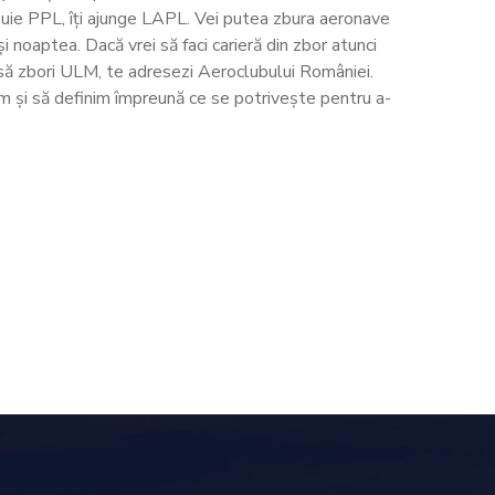
buie PPL, îți ajunge LAPL. Vei putea zbura aeronave
și noaptea. Dacă vrei să faci carieră din zbor atunci
să zbori ULM, te adresezi Aeroclubului României.
ăm și să definim împreună ce se potrivește pentru a-