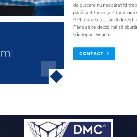
de plăcere nu neapărat îți tre
până la 4 locuri și 2 tone ziua 
PPL este țelul. Dacă dorești 
Până să te decizi, hai să zbur
ți îndeplini visurile.
um!
CONTACT