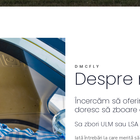
DMCFLY
Despre 
Încercăm să oferi
doresc să zboare 
Sa zbori ULM sau LSA
Iată întrebări la care merită s